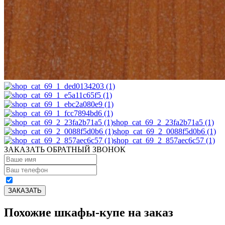
shop_cat_69_2_23fa2b71a5 (1)
shop_cat_69_2_0088f5d0b6 (1)
shop_cat_69_2_857aec6c57 (1)
ЗАКАЗАТЬ ОБРАТНЫЙ ЗВОНОК
Похожие шкафы-купе на заказ