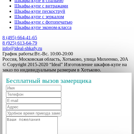
Шкафы-купе в спальню
Шкафы-купе с витражами
Шкафы-купе пескоструй
Шкафы-купе с зеркалом
Шкафы-купе с фотопечатью
Шкафы-купе эконом-класса
8 (495) 664-41-65
8 (925) 613-64-79
info@ideal-shkafy.ru
График работы:Вт.-Вс. 10:00-20:00
Россия, Московская область, Хотьково, улица Михеенко, 20А
© Copyright 2015-2020 “Ideal” Изготовление шкафов-купе на
заказ по индивидуальным размерам в Хотьково.
Бесплатный вызов замерщика