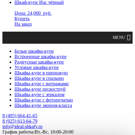
Шкаф-купе Иас чёрный
Цена: 24,000
руб.
Купить
На заказ
Белые шкафы-купе
Встроенные шкафы-купе
Радиусные шкафы-купе
Угловые шкафы-купе
Шкафы-купе в прихожую
Шкафы-купе в спальню
Шкафы-купе с витражами
Шкафы-купе пескоструй
Шкафы-купе с зеркалом
Шкафы-купе с фотопечатью
Шкафы-купе эконом-класса
8 (495) 664-41-65
8 (925) 613-64-79
info@ideal-shkafy.ru
График работы:Вт.-Вс. 10:00-20:00