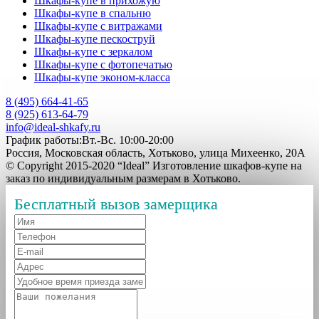
Шкафы-купе в прихожую
Шкафы-купе в спальню
Шкафы-купе с витражами
Шкафы-купе пескоструй
Шкафы-купе с зеркалом
Шкафы-купе с фотопечатью
Шкафы-купе эконом-класса
8 (495) 664-41-65
8 (925) 613-64-79
info@ideal-shkafy.ru
График работы:Вт.-Вс. 10:00-20:00
Россия, Московская область, Хотьково, улица Михеенко, 20А
© Copyright 2015-2020 “Ideal” Изготовление шкафов-купе на
заказ по индивидуальным размерам в Хотьково.
Бесплатный вызов замерщика