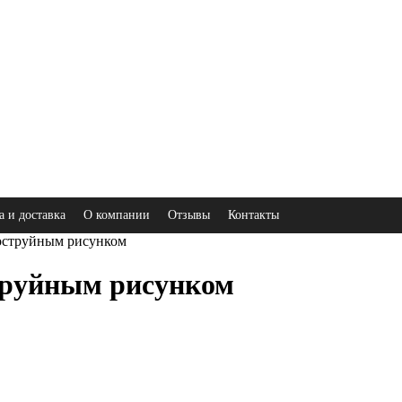
а и доставка
О компании
Отзывы
Контакты
оструйным рисунком
труйным рисунком