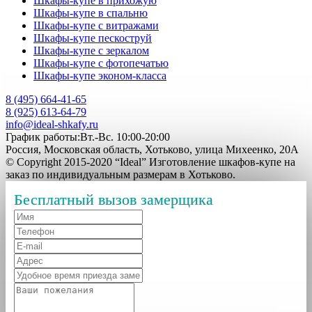
Шкафы-купе в прихожую
Шкафы-купе в спальню
Шкафы-купе с витражами
Шкафы-купе пескоструй
Шкафы-купе с зеркалом
Шкафы-купе с фотопечатью
Шкафы-купе эконом-класса
8 (495) 664-41-65
8 (925) 613-64-79
info@ideal-shkafy.ru
График работы:Вт.-Вс. 10:00-20:00
Россия, Московская область, Хотьково, улица Михеенко, 20А
© Copyright 2015-2020 “Ideal” Изготовление шкафов-купе на
заказ по индивидуальным размерам в Хотьково.
Бесплатный вызов замерщика