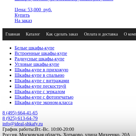
Цена: 53,000
руб.
Купить
На заказ
Главная
Каталог
Как сделать заказ
Оплата и доставка
О ком
Белые шкафы-купе
Встроенные шкафы-купе
Радиусные шкафы-купе
Угловые шкафы-купе
Шкафы-купе в прихожую
Шкафы-купе в спальню
Шкафы-купе с витражами
Шкафы-купе пескоструй
Шкафы-купе с зеркалом
Шкафы-купе с фотопечатью
Шкафы-купе эконом-класса
8 (495) 664-41-65
8 (925) 613-64-79
info@ideal-shkafy.ru
График работы:Вт.-Вс. 10:00-20:00
Россия, Московская область, Хотьково, улица Михеенко, 20А