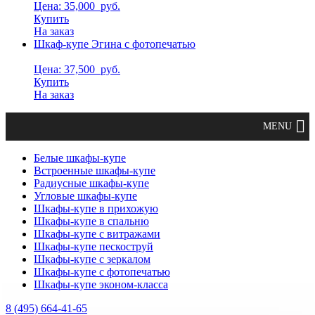
Цена: 35,000
руб.
Купить
На заказ
Шкаф-купе Эгина с фотопечатью
Цена: 37,500
руб.
Купить
На заказ
Белые шкафы-купе
Встроенные шкафы-купе
Радиусные шкафы-купе
Угловые шкафы-купе
Шкафы-купе в прихожую
Шкафы-купе в спальню
Шкафы-купе с витражами
Шкафы-купе пескоструй
Шкафы-купе с зеркалом
Шкафы-купе с фотопечатью
Шкафы-купе эконом-класса
8 (495) 664-41-65