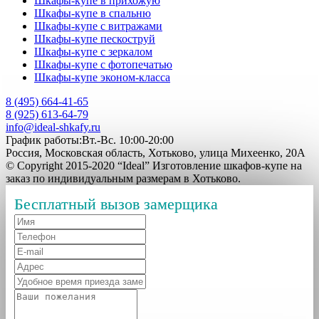
Шкафы-купе в прихожую
Шкафы-купе в спальню
Шкафы-купе с витражами
Шкафы-купе пескоструй
Шкафы-купе с зеркалом
Шкафы-купе с фотопечатью
Шкафы-купе эконом-класса
8 (495) 664-41-65
8 (925) 613-64-79
info@ideal-shkafy.ru
График работы:Вт.-Вс. 10:00-20:00
Россия, Московская область, Хотьково, улица Михеенко, 20А
© Copyright 2015-2020 “Ideal” Изготовление шкафов-купе на
заказ по индивидуальным размерам в Хотьково.
Бесплатный вызов замерщика