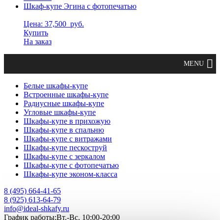
Шкаф-купе Эгина с фотопечатью
Цена: 37,500
руб.
Купить
На заказ
Белые шкафы-купе
Встроенные шкафы-купе
Радиусные шкафы-купе
Угловые шкафы-купе
Шкафы-купе в прихожую
Шкафы-купе в спальню
Шкафы-купе с витражами
Шкафы-купе пескоструй
Шкафы-купе с зеркалом
Шкафы-купе с фотопечатью
Шкафы-купе эконом-класса
8 (495) 664-41-65
8 (925) 613-64-79
info@ideal-shkafy.ru
График работы:Вт.-Вс. 10:00-20:00