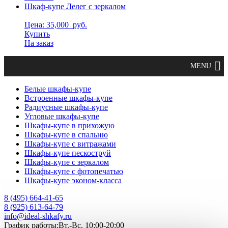
Шкаф-купе Лелег с зеркалом
Цена: 35,000
руб.
Купить
На заказ
Белые шкафы-купе
Встроенные шкафы-купе
Радиусные шкафы-купе
Угловые шкафы-купе
Шкафы-купе в прихожую
Шкафы-купе в спальню
Шкафы-купе с витражами
Шкафы-купе пескоструй
Шкафы-купе с зеркалом
Шкафы-купе с фотопечатью
Шкафы-купе эконом-класса
8 (495) 664-41-65
8 (925) 613-64-79
info@ideal-shkafy.ru
График работы:Вт.-Вс. 10:00-20:00