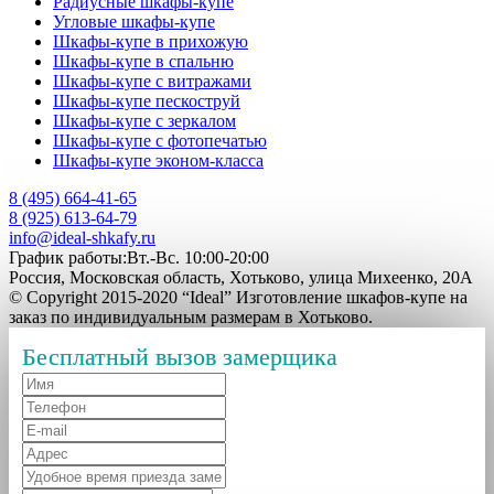
Радиусные шкафы-купе
Угловые шкафы-купе
Шкафы-купе в прихожую
Шкафы-купе в спальню
Шкафы-купе с витражами
Шкафы-купе пескоструй
Шкафы-купе с зеркалом
Шкафы-купе с фотопечатью
Шкафы-купе эконом-класса
8 (495) 664-41-65
8 (925) 613-64-79
info@ideal-shkafy.ru
График работы:Вт.-Вс. 10:00-20:00
Россия, Московская область, Хотьково, улица Михеенко, 20А
© Copyright 2015-2020 “Ideal” Изготовление шкафов-купе на
заказ по индивидуальным размерам в Хотьково.
Бесплатный вызов замерщика