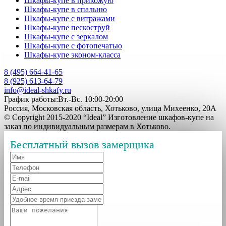
Шкафы-купе в прихожую
Шкафы-купе в спальню
Шкафы-купе с витражами
Шкафы-купе пескоструй
Шкафы-купе с зеркалом
Шкафы-купе с фотопечатью
Шкафы-купе эконом-класса
8 (495) 664-41-65
8 (925) 613-64-79
info@ideal-shkafy.ru
График работы:Вт.-Вс. 10:00-20:00
Россия, Московская область, Хотьково, улица Михеенко, 20А
© Copyright 2015-2020 “Ideal” Изготовление шкафов-купе на
заказ по индивидуальным размерам в Хотьково.
Бесплатный вызов замерщика