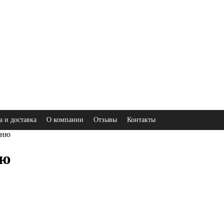
а и доставка
О компании
Отзывы
Контакты
ьню
ню