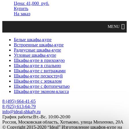
Цена: 41,000
руб.
Купить
На заказ
Белые шкафы-купе
Встроенные шкафы-купе
Радиусные шкафы-купе
Угловые шкафы-купе
Шкафы-купе в прихожую
Шкафы-купе в спальню
Шкафы-купе с витражами
Шкафы-купе пескоструй
Шкафы-купе с зеркалом
Шкафы-купе с фотопечатью
Шкафы-купе эконом-класса
8 (495) 664-41-65
8 (925) 613-64-79
info@ideal-shkafy.ru
График работы:Вт.-Вс. 10:00-20:00
Россия, Московская область, Хотьково, улица Михеенко, 20А
© Copyright 2015-2020 “Ideal” Изготовление шкафов-купе на