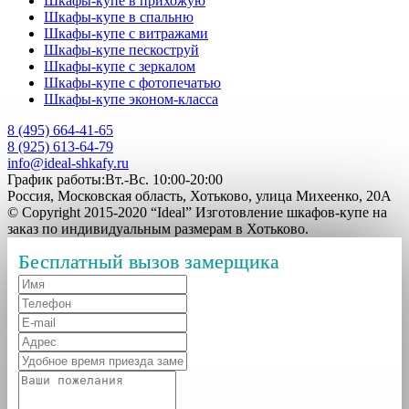
Шкафы-купе в прихожую
Шкафы-купе в спальню
Шкафы-купе с витражами
Шкафы-купе пескоструй
Шкафы-купе с зеркалом
Шкафы-купе с фотопечатью
Шкафы-купе эконом-класса
8 (495) 664-41-65
8 (925) 613-64-79
info@ideal-shkafy.ru
График работы:Вт.-Вс. 10:00-20:00
Россия, Московская область, Хотьково, улица Михеенко, 20А
© Copyright 2015-2020 “Ideal” Изготовление шкафов-купе на
заказ по индивидуальным размерам в Хотьково.
Бесплатный вызов замерщика