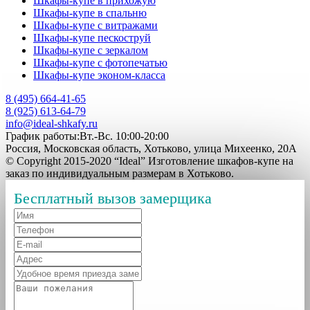
Шкафы-купе в прихожую
Шкафы-купе в спальню
Шкафы-купе с витражами
Шкафы-купе пескоструй
Шкафы-купе с зеркалом
Шкафы-купе с фотопечатью
Шкафы-купе эконом-класса
8 (495) 664-41-65
8 (925) 613-64-79
info@ideal-shkafy.ru
График работы:Вт.-Вс. 10:00-20:00
Россия, Московская область, Хотьково, улица Михеенко, 20А
© Copyright 2015-2020 “Ideal” Изготовление шкафов-купе на
заказ по индивидуальным размерам в Хотьково.
Бесплатный вызов замерщика