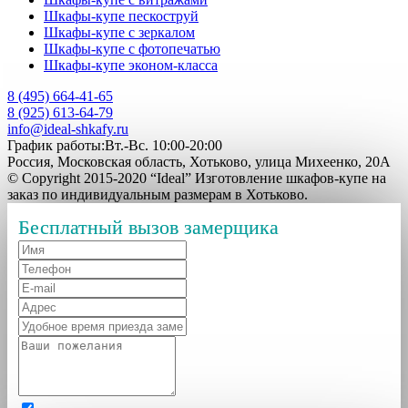
Шкафы-купе пескоструй
Шкафы-купе с зеркалом
Шкафы-купе с фотопечатью
Шкафы-купе эконом-класса
8 (495) 664-41-65
8 (925) 613-64-79
info@ideal-shkafy.ru
График работы:Вт.-Вс. 10:00-20:00
Россия, Московская область, Хотьково, улица Михеенко, 20А
© Copyright 2015-2020 “Ideal” Изготовление шкафов-купе на
заказ по индивидуальным размерам в Хотьково.
Бесплатный вызов замерщика