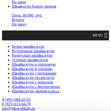
На заказ
Шкаф-купе Каноп эконом
Цена: 46,000
руб.
Купить
На заказ
Белые шкафы-купе
Встроенные шкафы-купе
Радиусные шкафы-купе
Угловые шкафы-купе
Шкафы-купе в прихожую
Шкафы-купе в спальню
Шкафы-купе с витражами
Шкафы-купе пескоструй
Шкафы-купе с зеркалом
Шкафы-купе с фотопечатью
Шкафы-купе эконом-класса
8 (495) 664-41-65
8 (925) 613-64-79
info@ideal-shkafy.ru