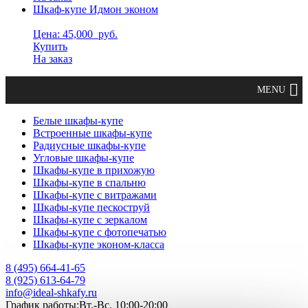
Шкаф-купе Идмон эконом
Цена: 45,000
руб.
Купить
На заказ
Белые шкафы-купе
Встроенные шкафы-купе
Радиусные шкафы-купе
Угловые шкафы-купе
Шкафы-купе в прихожую
Шкафы-купе в спальню
Шкафы-купе с витражами
Шкафы-купе пескоструй
Шкафы-купе с зеркалом
Шкафы-купе с фотопечатью
Шкафы-купе эконом-класса
8 (495) 664-41-65
8 (925) 613-64-79
info@ideal-shkafy.ru
График работы:Вт.-Вс. 10:00-20:00