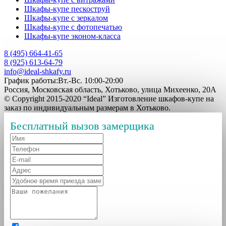
Шкафы-купе пескоструй
Шкафы-купе с зеркалом
Шкафы-купе с фотопечатью
Шкафы-купе эконом-класса
8 (495) 664-41-65
8 (925) 613-64-79
info@ideal-shkafy.ru
График работы:Вт.-Вс. 10:00-20:00
Россия, Московская область, Хотьково, улица Михеенко, 20А
© Copyright 2015-2020 “Ideal” Изготовление шкафов-купе на
заказ по индивидуальным размерам в Хотьково.
Бесплатный вызов замерщика