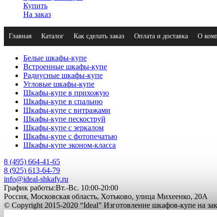
Купить
На заказ
Главная
Каталог
Как сделать заказ
Оплата и доставка
О ком
Белые шкафы-купе
Встроенные шкафы-купе
Радиусные шкафы-купе
Угловые шкафы-купе
Шкафы-купе в прихожую
Шкафы-купе в спальню
Шкафы-купе с витражами
Шкафы-купе пескоструй
Шкафы-купе с зеркалом
Шкафы-купе с фотопечатью
Шкафы-купе эконом-класса
8 (495) 664-41-65
8 (925) 613-64-79
info@ideal-shkafy.ru
График работы:Вт.-Вс. 10:00-20:00
Россия, Московская область, Хотьково, улица Михеенко, 20А
© Copyright 2015-2020 “Ideal” Изготовление шкафов-купе на з