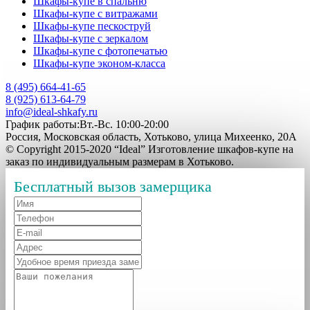
Шкафы-купе в спальню
Шкафы-купе с витражами
Шкафы-купе пескоструй
Шкафы-купе с зеркалом
Шкафы-купе с фотопечатью
Шкафы-купе эконом-класса
8 (495) 664-41-65
8 (925) 613-64-79
info@ideal-shkafy.ru
График работы:Вт.-Вс. 10:00-20:00
Россия, Московская область, Хотьково, улица Михеенко, 20А
© Copyright 2015-2020 “Ideal” Изготовление шкафов-купе на
заказ по индивидуальным размерам в Хотьково.
Бесплатный вызов замерщика