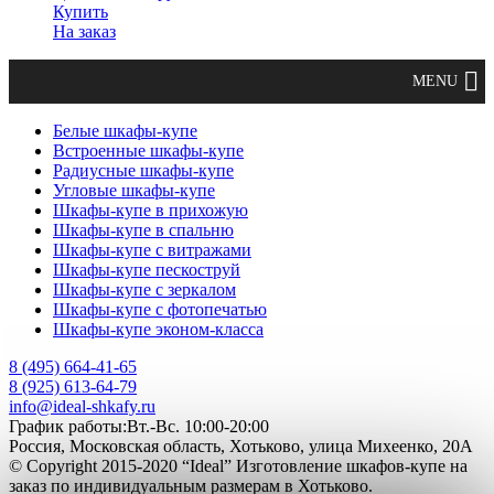
Купить
На заказ
Белые шкафы-купе
Встроенные шкафы-купе
Радиусные шкафы-купе
Угловые шкафы-купе
Шкафы-купе в прихожую
Шкафы-купе в спальню
Шкафы-купе с витражами
Шкафы-купе пескоструй
Шкафы-купе с зеркалом
Шкафы-купе с фотопечатью
Шкафы-купе эконом-класса
8 (495) 664-41-65
8 (925) 613-64-79
info@ideal-shkafy.ru
График работы:Вт.-Вс. 10:00-20:00
Россия, Московская область, Хотьково, улица Михеенко, 20А
© Copyright 2015-2020 “Ideal” Изготовление шкафов-купе на
заказ по индивидуальным размерам в Хотьково.