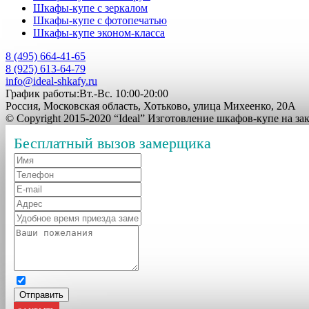
Шкафы-купе с зеркалом
Шкафы-купе с фотопечатью
Шкафы-купе эконом-класса
8 (495) 664-41-65
8 (925) 613-64-79
info@ideal-shkafy.ru
График работы:Вт.-Вс. 10:00-20:00
Россия, Московская область, Хотьково, улица Михеенко, 20А
© Copyright 2015-2020 “Ideal” Изготовление шкафов-купе на з
Бесплатный вызов замерщика