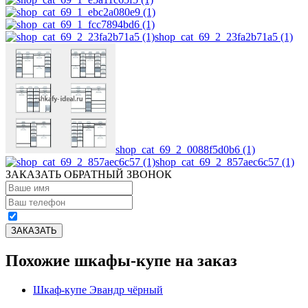
shop_cat_69_2_23fa2b71a5 (1)
shop_cat_69_2_0088f5d0b6 (1)
shop_cat_69_2_857aec6c57 (1)
ЗАКАЗАТЬ ОБРАТНЫЙ ЗВОНОК
Похожие шкафы-купе на заказ
Шкаф-купе Эвандр чёрный