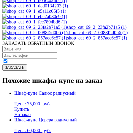
shop_cat_69_2_23fa2b71a5 (1)
shop_cat_69_2_0088f5d0b6 (1)
shop_cat_69_2_857aec6c57 (1)
ЗАКАЗАТЬ ОБРАТНЫЙ ЗВОНОК
Похожие шкафы-купе на заказ
Шкаф-купе Салюс радиусный
Цена: 75,000
руб.
Купить
На заказ
Шкаф-купе Церера радиусный
Цена: 60,000
руб.