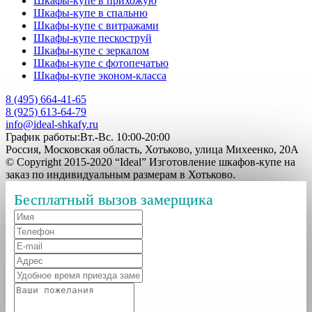
Шкафы-купе в прихожую
Шкафы-купе в спальню
Шкафы-купе с витражами
Шкафы-купе пескоструй
Шкафы-купе с зеркалом
Шкафы-купе с фотопечатью
Шкафы-купе эконом-класса
8 (495) 664-41-65
8 (925) 613-64-79
info@ideal-shkafy.ru
График работы:Вт.-Вс. 10:00-20:00
Россия, Московская область, Хотьково, улица Михеенко, 20А
© Copyright 2015-2020 “Ideal” Изготовление шкафов-купе на
заказ по индивидуальным размерам в Хотьково.
Бесплатный вызов замерщика