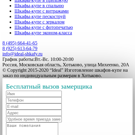
Шкафы-купе в прихожую
Шкафы-купе в спальню
Шкафы-купе с витражами
Шкафы-купе пескоструй
Шкафы-купе с зеркалом
Шкафы-купе с фотопечатью
Шкафы-купе эконом-класса
8 (495) 664-41-65
8 (925) 613-64-79
info@ideal-shkafy.ru
График работы:Вт.-Вс. 10:00-20:00
Россия, Московская область, Хотьково, улица Михеенко, 20А
© Copyright 2015-2020 “Ideal” Изготовление шкафов-купе на
заказ по индивидуальным размерам в Хотьково.
Бесплатный вызов замерщика