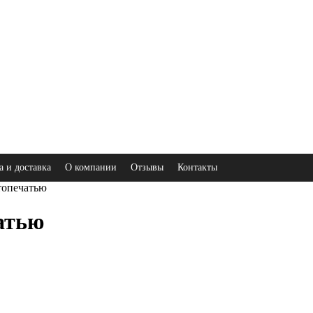
а и доставка
О компании
Отзывы
Контакты
топечатью
атью