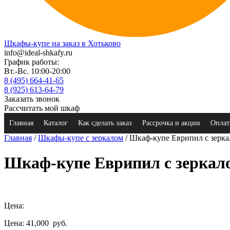
Шкафы-купе на заказ в Хотьково
info@ideal-shkafy.ru
График работы:
Вт.-Вс. 10:00-20:00
8 (495) 664-41-65
8 (925) 613-64-79
Заказать звонок
Рассчитать мой шкаф
Главная
Каталог
Как сделать заказ
Рассрочка и акции
Оплат
Главная
/
Шкафы-купе с зеркалом
/ Шкаф-купе Еврипил с зерк
Шкаф-купе Еврипил с зеркал
Цена:
Цена: 41,000
руб.