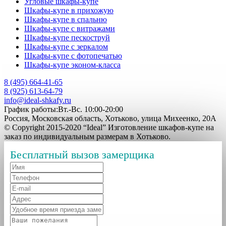
Угловые шкафы-купе
Шкафы-купе в прихожую
Шкафы-купе в спальню
Шкафы-купе с витражами
Шкафы-купе пескоструй
Шкафы-купе с зеркалом
Шкафы-купе с фотопечатью
Шкафы-купе эконом-класса
8 (495) 664-41-65
8 (925) 613-64-79
info@ideal-shkafy.ru
График работы:Вт.-Вс. 10:00-20:00
Россия, Московская область, Хотьково, улица Михеенко, 20А
© Copyright 2015-2020 “Ideal” Изготовление шкафов-купе на
заказ по индивидуальным размерам в Хотьково.
Бесплатный вызов замерщика