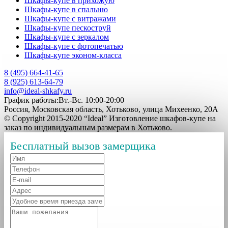
Шкафы-купе в прихожую
Шкафы-купе в спальню
Шкафы-купе с витражами
Шкафы-купе пескоструй
Шкафы-купе с зеркалом
Шкафы-купе с фотопечатью
Шкафы-купе эконом-класса
8 (495) 664-41-65
8 (925) 613-64-79
info@ideal-shkafy.ru
График работы:Вт.-Вс. 10:00-20:00
Россия, Московская область, Хотьково, улица Михеенко, 20А
© Copyright 2015-2020 “Ideal” Изготовление шкафов-купе на
заказ по индивидуальным размерам в Хотьково.
Бесплатный вызов замерщика