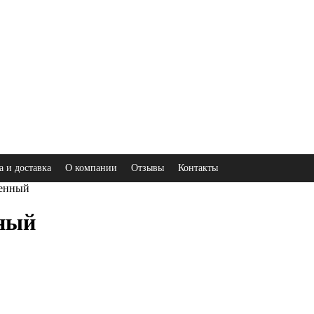
а и доставка
О компании
Отзывы
Контакты
оенный
нный