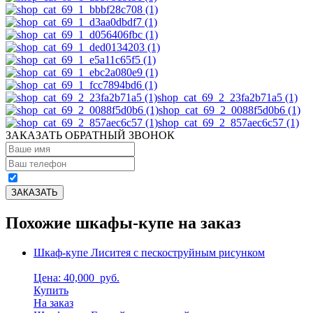
shop_cat_69_2_23fa2b71a5 (1)
shop_cat_69_2_0088f5d0b6 (1)
shop_cat_69_2_857aec6c57 (1)
ЗАКАЗАТЬ ОБРАТНЫЙ ЗВОНОК
Похожие шкафы-купе на заказ
Шкаф-купе Лиситея с пескоструйным рисунком
Цена: 40,000
руб.
Купить
На заказ