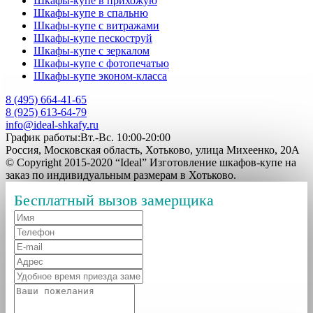
Шкафы-купе в прихожую
Шкафы-купе в спальню
Шкафы-купе с витражами
Шкафы-купе пескоструй
Шкафы-купе с зеркалом
Шкафы-купе с фотопечатью
Шкафы-купе эконом-класса
8 (495) 664-41-65
8 (925) 613-64-79
info@ideal-shkafy.ru
График работы:Вт.-Вс. 10:00-20:00
Россия, Московская область, Хотьково, улица Михеенко, 20А
© Copyright 2015-2020 “Ideal” Изготовление шкафов-купе на
заказ по индивидуальным размерам в Хотьково.
Бесплатный вызов замерщика