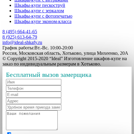
Шкафы-купе пескоструй
Шкафы-купе с зеркалом
Шкафы-купе с фотопечатью
Шкафы-купе эконом-класса
8 (495) 664-41-65
8 (925) 613-64-79
info@ideal-shkafy.ru
График работы:Вт.-Вс. 10:00-20:00
Россия, Московская область, Хотьково, улица Михеенко, 20А
© Copyright 2015-2020 “Ideal” Изготовление шкафов-купе на
заказ по индивидуальным размерам в Хотьково.
Бесплатный вызов замерщика